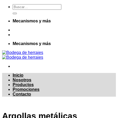
Skip
Buscar
to
por:
content
Mecanismos y más
Mecanismos y más
Inicio
Nosotros
Productos
Promociones
Contacto
Argollas metálicas