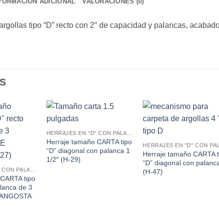
FORMACIÓN ADICIONAL
VALORACIONES (0)
rgollas tipo “D” recto con 2″ de capacidad y palancas, acabad
S
HERRAJES EN "D" CON PALANCAS
Herraje tamaño CARTA tipo
“D” diagonal con palanca 1
Herraje tamaño CARTA t
1/2″ (H-29)
“D” diagonal con palanc
HERRAJES EN "D" CON PALANCAS
(H-47)
 CARTA tipo
alanca de 3
E ANGOSTA